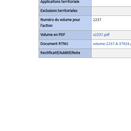
Applications territoriale
Exclusions territoriales
Numéro du volume pour
2237
l'action
Volume en PDF
v2237.pdf
Document RTNU
volume-2237-A-37924.
Rectificatif/Additif/Note