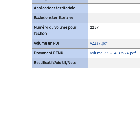
Applications territoriale
Exclusions territoriales
Numéro du volume pour
2237
l'action
Volume en PDF
v2237.pdf
Document RTNU
volume-2237-A-37924.pdf
Rectificatif/Additif/Note