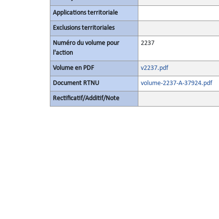
Applications territoriale
Exclusions territoriales
Numéro du volume pour
2237
l'action
Volume en PDF
v2237.pdf
Document RTNU
volume-2237-A-37924.pdf
Rectificatif/Additif/Note