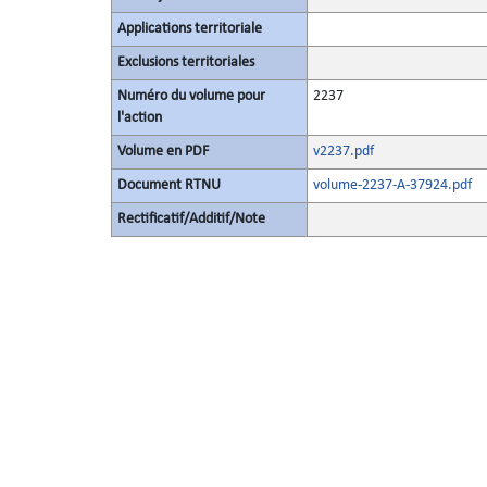
Applications territoriale
Exclusions territoriales
Numéro du volume pour
2237
l'action
Volume en PDF
v2237.pdf
Document RTNU
volume-2237-A-37924.pdf
Rectificatif/Additif/Note