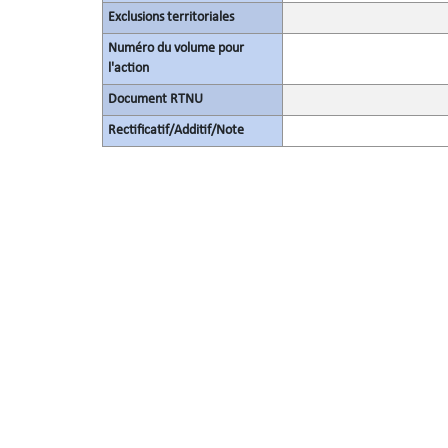
Exclusions territoriales
Numéro du volume pour
l'action
Document RTNU
Rectificatif/Additif/Note