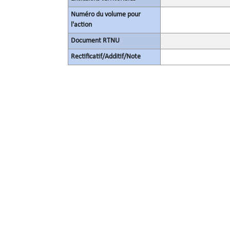
Numéro du volume pour
l'action
Document RTNU
Rectificatif/Additif/Note