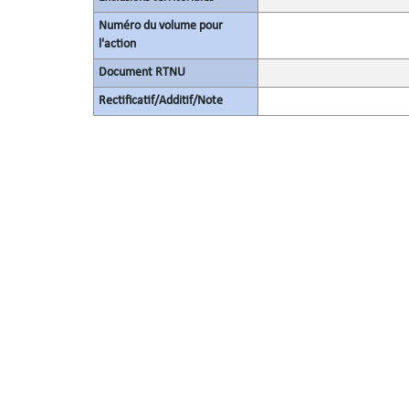
Numéro du volume pour
l'action
Document RTNU
Rectificatif/Additif/Note