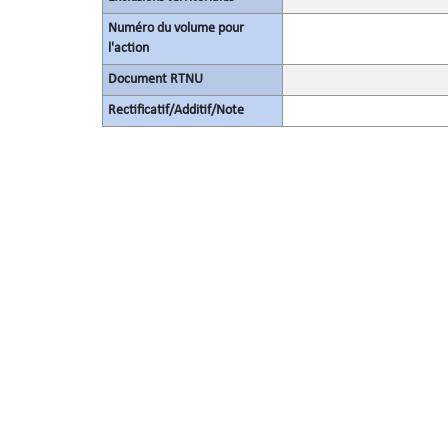
Numéro du volume pour
l'action
Document RTNU
Rectificatif/Additif/Note