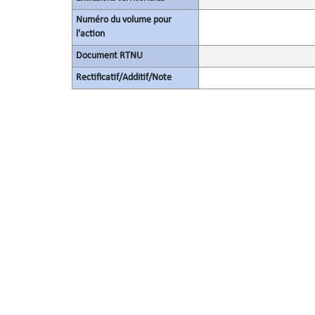
Numéro du volume pour
l'action
Document RTNU
Rectificatif/Additif/Note