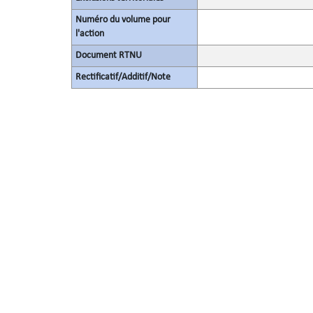
Numéro du volume pour
l'action
Document RTNU
Rectificatif/Additif/Note