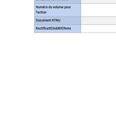
Numéro du volume pour
l'action
Document RTNU
Rectificatif/Additif/Note