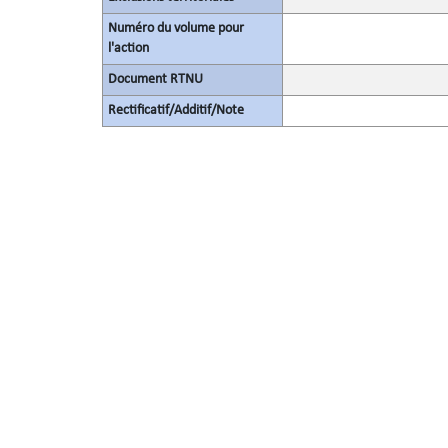
Numéro du volume pour
l'action
Document RTNU
Rectificatif/Additif/Note