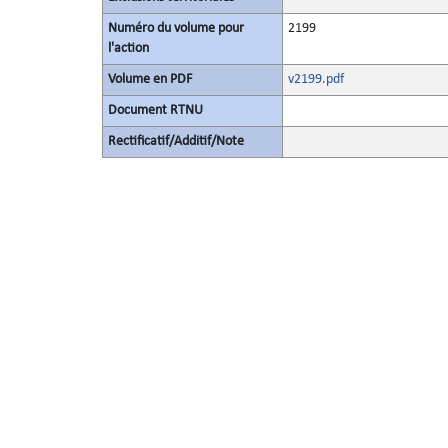
Numéro du volume pour
2199
l'action
Volume en PDF
v2199.pdf
Document RTNU
Rectificatif/Additif/Note