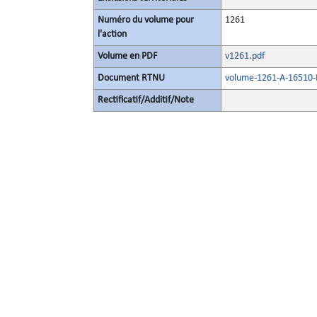
Numéro du volume pour
1261
l'action
Volume en PDF
v1261.pdf
Document RTNU
volume-1261-A-16510-E
Rectificatif/Additif/Note