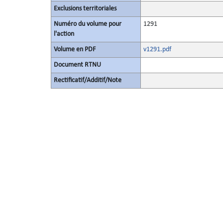
Exclusions territoriales
Numéro du volume pour
1291
l'action
Volume en PDF
v1291.pdf
Document RTNU
Rectificatif/Additif/Note