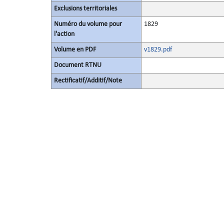
Exclusions territoriales
Numéro du volume pour
1829
l'action
Volume en PDF
v1829.pdf
Document RTNU
Rectificatif/Additif/Note