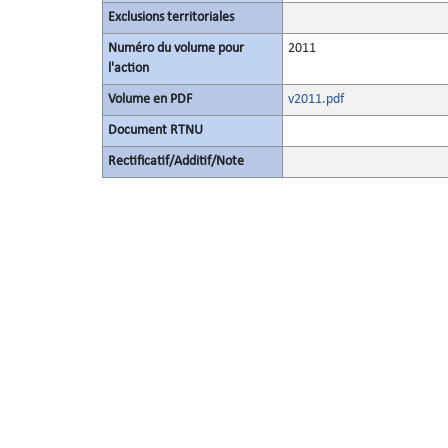
Exclusions territoriales
Numéro du volume pour
2011
l'action
Volume en PDF
v2011.pdf
Document RTNU
Rectificatif/Additif/Note