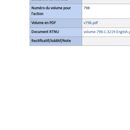
Numéro du volume pour
798
l'action
Volume en PDF
v798.pdf
Document RTNU
volume-798-C-3219-English.
Rectificatif/Additif/Note