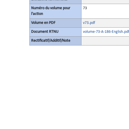
Numéro du volume pour
73
l'action
Volume en PDF
v73.pdf
Document RTNU
volume-73-A-186-English.pd
Rectificatif/Additif/Note