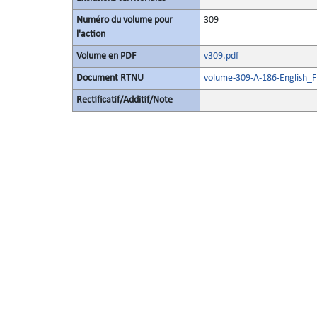
Numéro du volume pour
309
l'action
Volume en PDF
v309.pdf
Document RTNU
volume-309-A-186-English_F
Rectificatif/Additif/Note