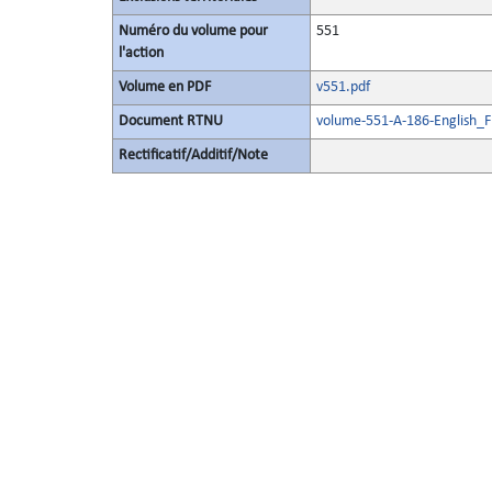
Numéro du volume pour
551
l'action
Volume en PDF
v551.pdf
Document RTNU
volume-551-A-186-English_F
Rectificatif/Additif/Note