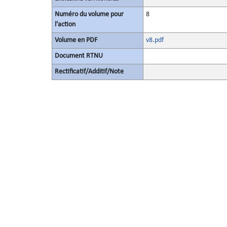
Numéro du volume pour
8
l'action
Volume en PDF
v8.pdf
Document RTNU
Rectificatif/Additif/Note