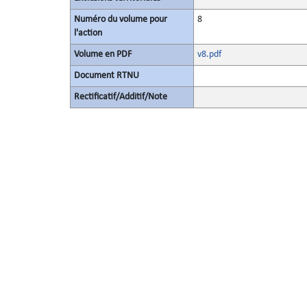
Numéro du volume pour
8
l'action
Volume en PDF
v8.pdf
Document RTNU
Rectificatif/Additif/Note