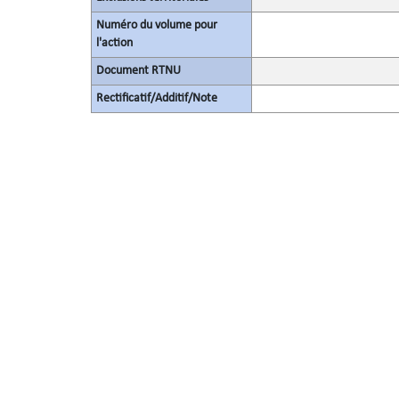
Numéro du volume pour
l'action
Document RTNU
Rectificatif/Additif/Note