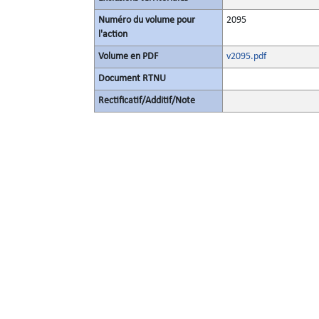
Numéro du volume pour
2095
l'action
Volume en PDF
v2095.pdf
Document RTNU
Rectificatif/Additif/Note