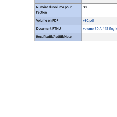
Numéro du volume pour
30
l'action
Volume en PDF
v30.pdf
Document RTNU
volume-30-A-445-Engli
Rectificatif/Additif/Note