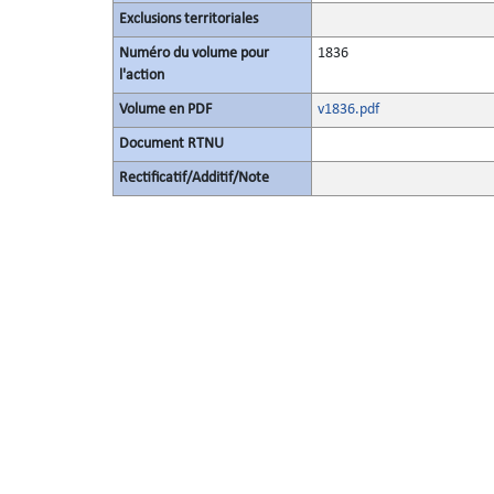
Exclusions territoriales
Numéro du volume pour
1836
l'action
Volume en PDF
v1836.pdf
Document RTNU
Rectificatif/Additif/Note