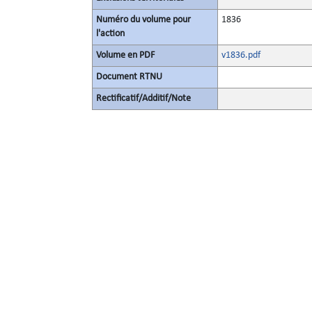
Numéro du volume pour
1836
l'action
Volume en PDF
v1836.pdf
Document RTNU
Rectificatif/Additif/Note