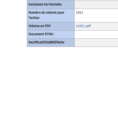
Exclusions territoriales
Numéro du volume pour
1921
l'action
Volume en PDF
v1921.pdf
Document RTNU
Rectificatif/Additif/Note