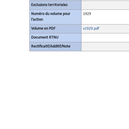
Exclusions territoriales
Numéro du volume pour
1929
l'action
Volume en PDF
v1929.pdf
Document RTNU
Rectificatif/Additif/Note