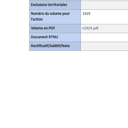
Exclusions territoriales
Numéro du volume pour
1929
l'action
Volume en PDF
v1929.pdf
Document RTNU
Rectificatif/Additif/Note