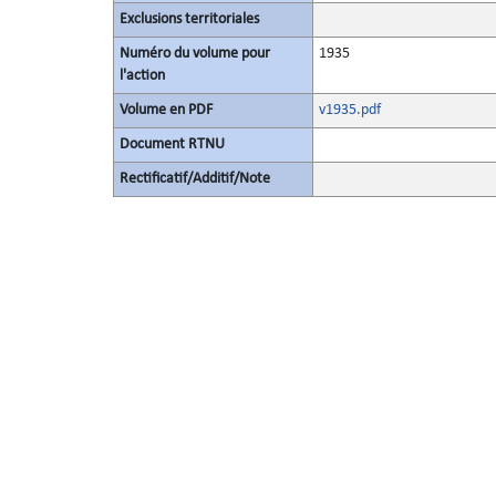
Exclusions territoriales
Numéro du volume pour
1935
l'action
Volume en PDF
v1935.pdf
Document RTNU
Rectificatif/Additif/Note