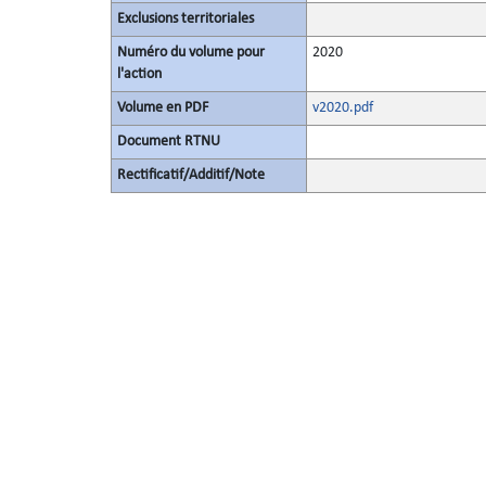
Exclusions territoriales
Numéro du volume pour
2020
l'action
Volume en PDF
v2020.pdf
Document RTNU
Rectificatif/Additif/Note