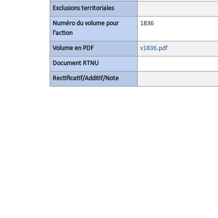
Exclusions territoriales
Numéro du volume pour
1836
l'action
Volume en PDF
v1836.pdf
Document RTNU
Rectificatif/Additif/Note