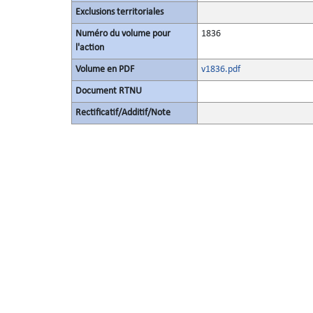
Exclusions territoriales
Numéro du volume pour
1836
l'action
Volume en PDF
v1836.pdf
Document RTNU
Rectificatif/Additif/Note