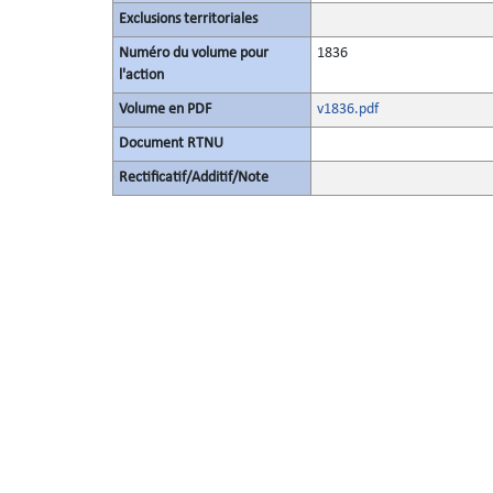
Exclusions territoriales
Numéro du volume pour
1836
l'action
Volume en PDF
v1836.pdf
Document RTNU
Rectificatif/Additif/Note