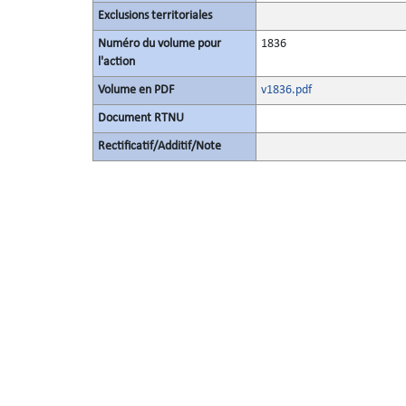
Exclusions territoriales
Numéro du volume pour
1836
l'action
Volume en PDF
v1836.pdf
Document RTNU
Rectificatif/Additif/Note