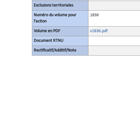
Exclusions territoriales
Numéro du volume pour
1836
l'action
Volume en PDF
v1836.pdf
Document RTNU
Rectificatif/Additif/Note