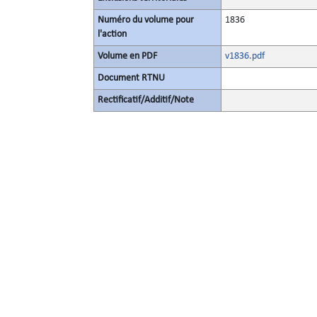
Numéro du volume pour
1836
l'action
Volume en PDF
v1836.pdf
Document RTNU
Rectificatif/Additif/Note