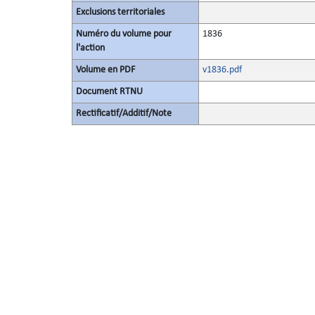
Exclusions territoriales
Numéro du volume pour
1836
l'action
Volume en PDF
v1836.pdf
Document RTNU
Rectificatif/Additif/Note