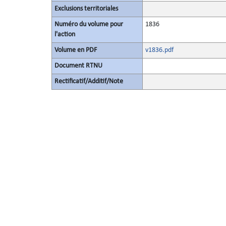
Exclusions territoriales
Numéro du volume pour
1836
l'action
Volume en PDF
v1836.pdf
Document RTNU
Rectificatif/Additif/Note