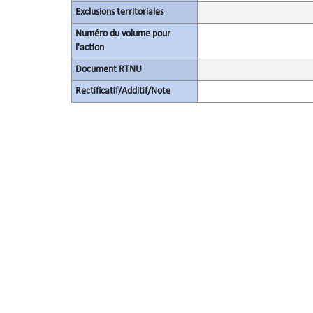
Exclusions territoriales
Numéro du volume pour
l'action
Document RTNU
Rectificatif/Additif/Note