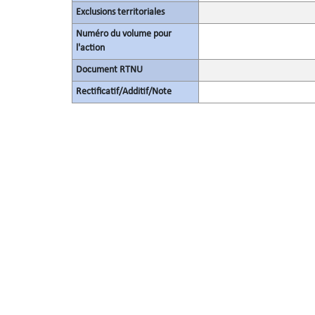
Exclusions territoriales
Numéro du volume pour
l'action
Document RTNU
Rectificatif/Additif/Note