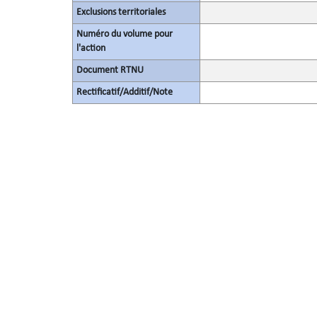
Exclusions territoriales
Numéro du volume pour
l'action
Document RTNU
Rectificatif/Additif/Note