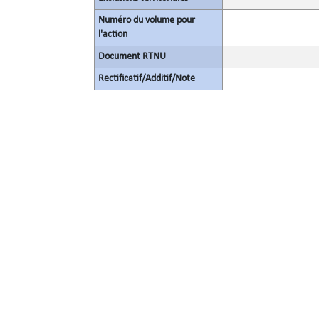
Numéro du volume pour
l'action
Document RTNU
Rectificatif/Additif/Note