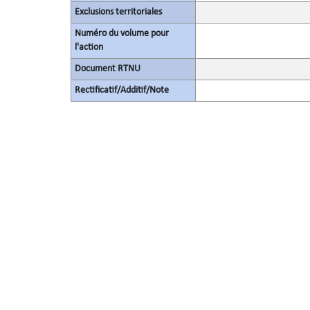
Exclusions territoriales
Numéro du volume pour
l'action
Document RTNU
Rectificatif/Additif/Note