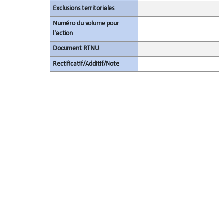
Exclusions territoriales
Numéro du volume pour
l'action
Document RTNU
Rectificatif/Additif/Note