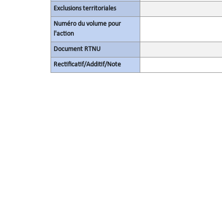
Exclusions territoriales
Numéro du volume pour
l'action
Document RTNU
Rectificatif/Additif/Note