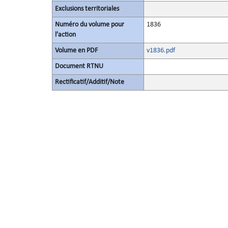
Exclusions territoriales
Numéro du volume pour
1836
l'action
Volume en PDF
v1836.pdf
Document RTNU
Rectificatif/Additif/Note