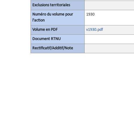
Exclusions territoriales
Numéro du volume pour
1930
l'action
Volume en PDF
v1930.pdf
Document RTNU
Rectificatif/Additif/Note